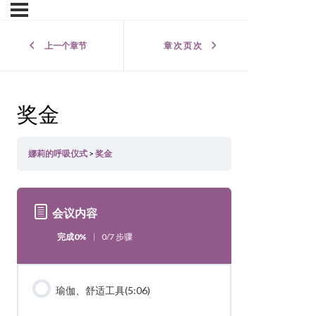
上一个章节
章 次 页 次
奖金
娜莉的呼吸仪式
奖金
会议内容
完成0%
0/7 步骤
瑜伽、舒适工具(5:06)