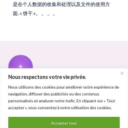
是在个人数据的收集和处理以及文件的使用方
面. « 饼干 »。 。 。 。
Nous respectons votre vie privée.
Nous utilisons des cookies pour améliorer votre expérience de
navigation, diffuser des publicités ou des contenus
法律事务
personnalisés et analyser notre trafic. En cliquant sur « Tout
accepter », vous consentez à notre utilisation des cookies.
客户支助
Accepter tout