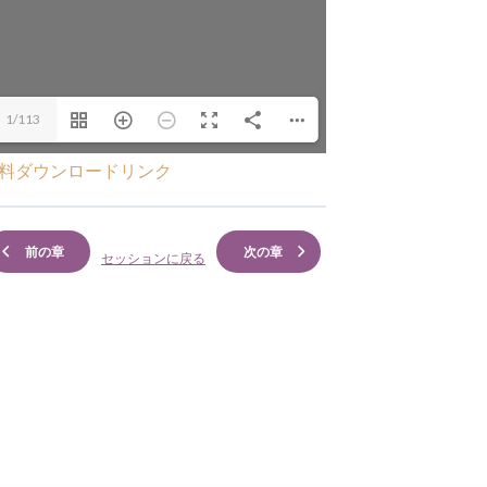
1/113
料ダウンロードリンク
前の章
次の章
セッションに戻る