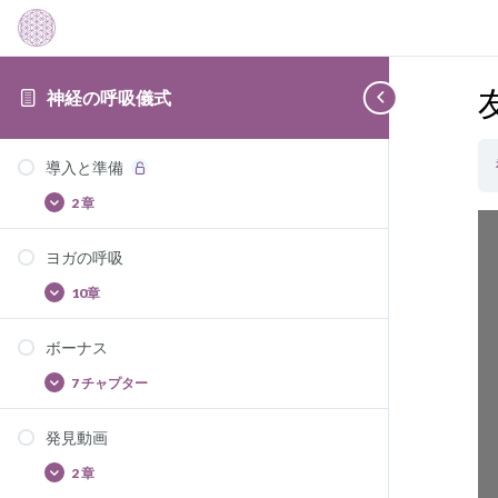
神経の呼吸儀式
導入と準備
2 章
導
Afficher
入
と
ヨガの呼吸
準
備
10章
ヨ
Afficher
ガ
の
ボーナス
呼
吸
7 チャプター
ボ
Afficher
ー
ナ
発見動画
ス
2 章
発
Afficher
見