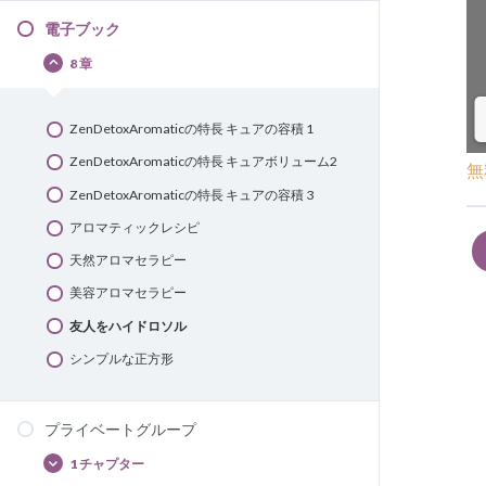
動
電子ブック
画
8 章
電
Cacher
子
ブ
ッ
ZenDetoxAromaticの特長 キュアの容積 1
ク
ZenDetoxAromaticの特長 キュアボリューム2
無
ZenDetoxAromaticの特長 キュアの容積 3
アロマティックレシピ
天然アロマセラピー
美容アロマセラピー
友人をハイドロソル
シンプルな正方形
プライベートグループ
1 チャプター
プ
Afficher