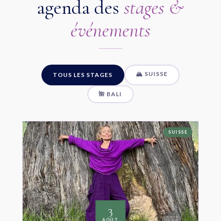
agenda des
stages &
événements
🏔 SUISSE
TOUS LES STAGES
🌺 BALI
SUISSE
3
AOÛT