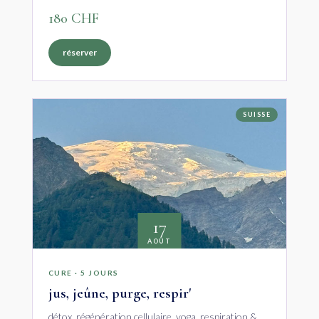
180 CHF
réserver
SUISSE
17
AOÛT
CURE · 5 JOURS
jus, jeûne, purge, respir'
détox, régénération cellulaire, yoga, respiration &