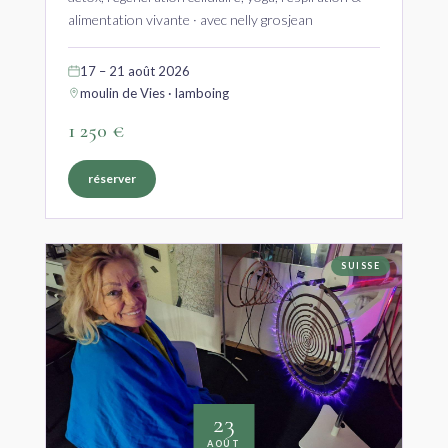
alimentation vivante · avec nelly grosjean
17 – 21 août 2026
moulin de Vies · lamboing
1 250 €
réserver
SUISSE
23
AOÛT