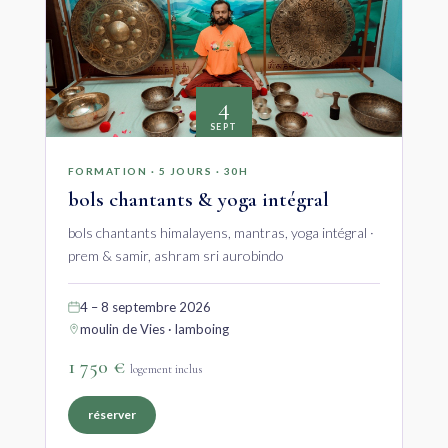
4
SEPT
FORMATION · 5 JOURS · 30H
bols chantants & yoga intégral
bols chantants himalayens, mantras, yoga intégral ·
prem & samir, ashram sri aurobindo
4 – 8 septembre 2026
moulin de Vies · lamboing
1 750 €
logement inclus
réserver