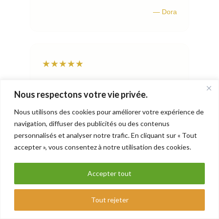
— Dora
★★★★★
"c'est en suivant la cure zen détox aromatic
Nous respectons votre vie privée.
de nelly grosjean que nous décidons
d'oublier nos croyances pour revenir à
Nous utilisons des cookies pour améliorer votre expérience de
l'essentiel d'une alimentation vivante"
navigation, diffuser des publicités ou des contenus
personnalisés et analyser notre trafic. En cliquant sur « Tout
accepter », vous consentez à notre utilisation des cookies.
— Les Baroudeurs
Accepter tout
English
Français
Tout rejeter
★★★★★
中文