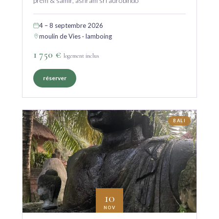
prem & samir, ashram sri aurobindo
4 – 8 septembre 2026
moulin de Vies · lamboing
1 750 €
logement inclus
réserver
BALI
10
NOV