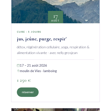
17
AOÛT
CURE · 5 JOURS
jus, jeûne, purge, respir'
détox, régénération cellulaire, yoga, respiration &
alimentation vivante · avec nelly grosjean
17 – 21 août 2026
moulin de Vies · lamboing
1 250 €
réserver