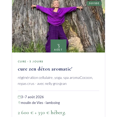
SUISSE
3
AOÛT
CURE · 5 JOURS
cure zen détox aromatic'
régénération cellulaire, yoga, spa aromaCocoon,
repas crus · avec nelly grosjean
3–7 août 2026
moulin de Vies · lamboing
2 600 € + 350 € héberg.