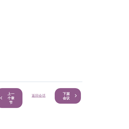
上一
下届
返回会话
个章
会议
节