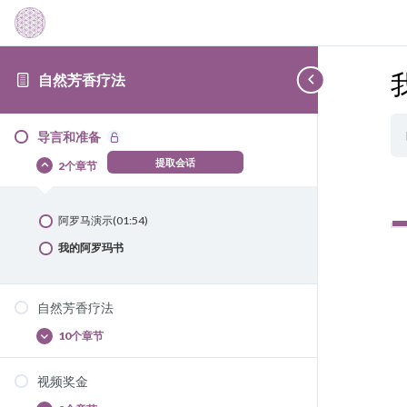
自然芳香疗法
导言和准备
提取会话
2个章节
导
隐
言
藏
和
准
阿罗马演示(01:54)
备
我的阿罗玛书
自然芳香疗法
10个章节
自
显
然
示
芳
视频奖金
香
挖掘( 23: 03)
疗