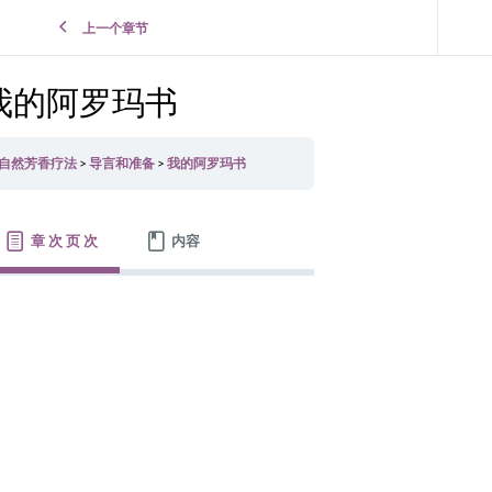
上一个章节
我的阿罗玛书
自然芳香疗法
导言和准备
我的阿罗玛书
章 次 页 次
内容