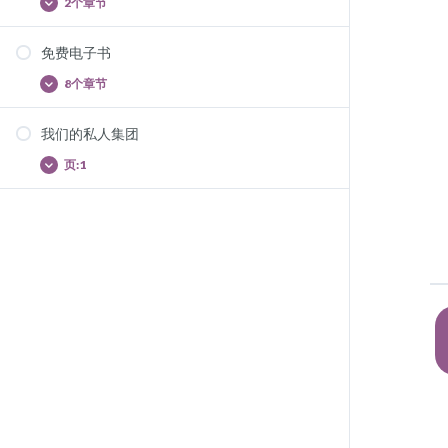
法
2个章节
视
显
克里克克克克克克克克克克克克克克克克克克克
频
示
克克克克克克克克克克克克克克克克克克克克克
奖
克克克克克克克克克克克克克克克克克克克克克
免费电子书
金
格拉诺拉(11:09)
克克克克克克克克克克克克克克克克克克克克克
8个章节
克克克克克克克克克克克克克克克克克克克克克
免
显
挖掘( 23: 03)
克克克克克克克克克克克克克克克克克克克克克
费
示
电
克克克克克克克克克克克克克克克克克克克克克
我们的私人集团
子
克克克克克克克克克克克克克克克克克克克克克
禅定芳香 库尔 第1卷
书
克克克克克克克克克克克克克克克克克克克克克
页:1
我
显
克克克克克克克克克克克克克克克克克克克克克
禅定芳香 库尔 第2卷
们
示
克克克克克克克克克克克克克克克克克克克克克
的
禅定芳香 库尔 第3卷
克克克克克克克克克克克克克克克克克克克克克
私
私人团体 幸福的传教士
克克克克
人
芳香食谱
集
皮肤发 (16:41)
团
自然芳香疗法
新出血、血液循环、细胞炎、重腿、绝经前偏头
美容芳香疗法
痛(4:43)
水溶了我的朋友
智能水、芳香茶、水溶液、知情水和活花(22:32)
简单的正方形
视觉敏锐和大脑(06:08)
湿度和体重增加(14:11)
鼻炎、过敏和冥想(03:33)