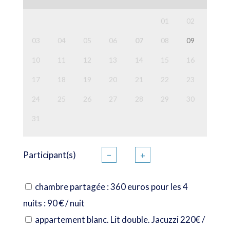
01
02
03
04
05
06
07
08
09
10
11
12
13
14
15
16
17
18
19
20
21
22
23
24
25
26
27
28
29
30
31
Participant(s)
−
+
chambre partagée : 360 euros pour les 4
nuits : 90 € / nuit
appartement blanc. Lit double. Jacuzzi 220€ /