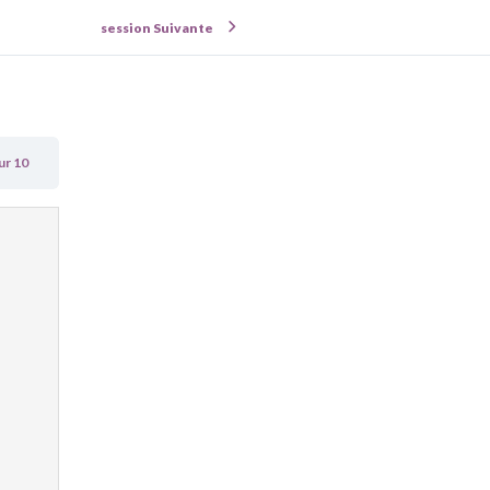
session Suivante
our 10